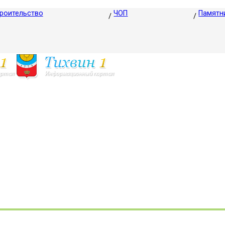
роительство
ЧОП
Памятн