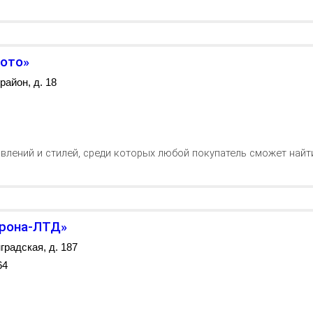
лото»
район, д. 18
лений и стилей, среди которых любой покупатель сможет найт
Крона-ЛТД»
нградская, д. 187
64