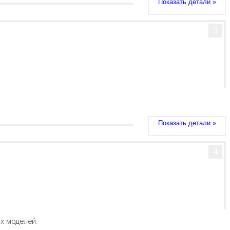
Показать детали »
3
Показать детали »
4
х моделей.