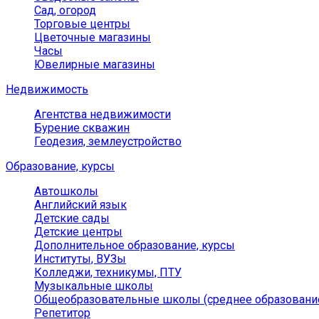
Сад, огород
Торговые центры
Цветочные магазины
Часы
Ювелирные магазины
Недвижимость
Агентства недвижимости
Бурение скважин
Геодезия, землеустройство
Образование, курсы
Автошколы
Английский язык
Детские сады
Детские центры
Дополнительное образование, курсы
Институты, ВУЗы
Колледжи, техникумы, ПТУ
Музыкальные школы
Общеобразовательные школы (среднее образовани
Репетитор