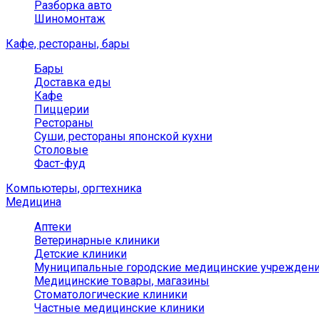
Разборка авто
Шиномонтаж
Кафе, рестораны, бары
Бары
Доставка еды
Кафе
Пиццерии
Рестораны
Суши, рестораны японской кухни
Столовые
Фаст-фуд
Компьютеры, оргтехника
Медицина
Аптеки
Ветеринарные клиники
Детские клиники
Муниципальные городские медицинские учрежден
Медицинские товары, магазины
Стоматологические клиники
Частные медицинские клиники